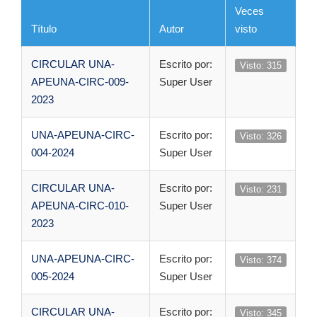
Veces
Título
Autor
visto
CIRCULAR UNA-
Escrito por:
Visto: 315
APEUNA-CIRC-009-
Super User
2023
UNA-APEUNA-CIRC-
Escrito por:
Visto: 326
004-2024
Super User
CIRCULAR UNA-
Escrito por:
Visto: 231
APEUNA-CIRC-010-
Super User
2023
UNA-APEUNA-CIRC-
Escrito por:
Visto: 374
005-2024
Super User
CIRCULAR UNA-
Escrito por:
Visto: 345