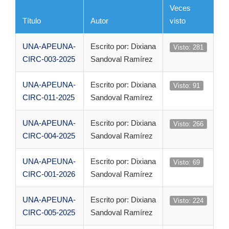
Veces
Título
Autor
visto
UNA-APEUNA-
Escrito por: Dixiana
Visto: 281
CIRC-003-2025
Sandoval Ramírez
UNA-APEUNA-
Escrito por: Dixiana
Visto: 91
CIRC-011-2025
Sandoval Ramírez
UNA-APEUNA-
Escrito por: Dixiana
Visto: 266
CIRC-004-2025
Sandoval Ramírez
UNA-APEUNA-
Escrito por: Dixiana
Visto: 69
CIRC-001-2026
Sandoval Ramírez
UNA-APEUNA-
Escrito por: Dixiana
Visto: 224
CIRC-005-2025
Sandoval Ramírez