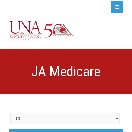
JA Medicare
Cantidad